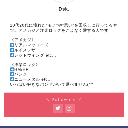
Dsk.
10代20代に憧れた"モノ"や"思い"を回収しに行ってるヤ
ツ。アメカジと洋楽ロックをこよなく愛する人です
《アメカジ》
リアルマッコイズ
ルイスレザー
レッドウイング etc...
《洋楽ロック》
HM/HR
パンク
ニューメタル etc...
いっぱい好きなバンドがいて選べません(^^;
＼ Follow me ／