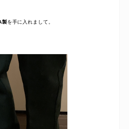
A製
を手に入れまして。