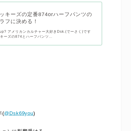
ッキーズの定番874orハーフパンツの
ラフに決める！
t's up? アメリカンカルチャー大好きDsk.(でーさく)です
キーズの874とハーフパンツ...
(
@Dsk69you
)