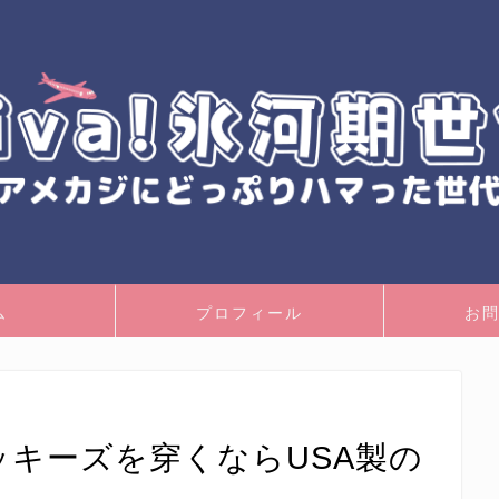
ム
プロフィール
お
】ディッキーズを穿くならUSA製の