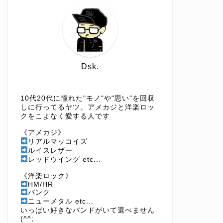
Dsk.
10代20代に憧れた"モノ"や"思い"を回収
しに行ってるヤツ。アメカジと洋楽ロッ
クをこよなく愛する人です
《アメカジ》
リアルマッコイズ
ルイスレザー
レッドウイング etc...
《洋楽ロック》
HM/HR
パンク
ニューメタル etc...
いっぱい好きなバンドがいて選べません
(^^;